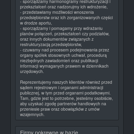
- sporządzamy harmonogramy restrukturyzacji i
przekształceń oraz nadzorujmy ich wdrożenie,
- przedstawiamy możliwości wnoszenia
przedsiębiorstw oraz ich zorganizowanych części
w drodze aportu,
- sporządzamy i pomagamy przy wdrażaniu
planów połączeń, przekształceń czy podziałów,
oraz innych dokumentów związanych z
restrukturyzacją przedsiębiorstw,
- czuwamy nad procesem podejmowania przez
organy spółek stosownych uchwał, procedurą
niezbędnych zawiadomień oraz publikacji
informacji wymaganych prawem w dziennikach
urzędowych.
Reprezentujemy naszych klientów również przed
sądem rejestrowym i organami administracji
publicznej, w tym przed organami podatkowymi.
Tam, gdzie jest to potrzebne, jesteśmy osobiście,
aby uzyskać zgodę partnerów handlowych na
przeniesie praw oraz obowiązków z umów
wzajemnych.
Firmy pokrewne w bazie