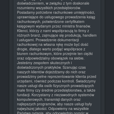
doświadczeniem, w związku z tym doskonale
rozumiemy wszystkich przedsiębiorców.
Posiadamy potrzebne rachunkowe umiejętności,
uprawniające do usługowego prowadzenia ksiąg
rachunkowych, potwierdzone certyfikatem
księgowym wydanym przez ministra finansów.
Klienci, którzy z nami współpracują to firmy z
różnych branż, zajmujące się produkcją, handlem
i usługami. Prowadzenie dokumentacji
rachunkowej na własna rękę może być dość
drogie, dlatego warto podjąć współprace z
biurem rachunkowym, które przejmie ten ciężki
oraz odpowiedzialny obowiązek na siebie.
Jesteśmy zespołem skutecznych i
doświadczonych praktyków. Szanując czas
naszych klientów dojeżdżamy do nich oraz
prowadzimy pełne reprezentowanie klienta przed
urzędami, również podczas kontroli. Świadczymy
nasze usługi dla osób fizycznych prowadzących
małe firmy czy średnie przedsiębiorstwa, a także
fundacji. Korzystamy z niezawodnych systemów
komputerowych, transmisji danych oraz
najlepszych programów, aby nasze usługi były
najwyższej jakości. Odpowiemy na wszystkie
Państwa pytania, aby odpowiednio pomóc w