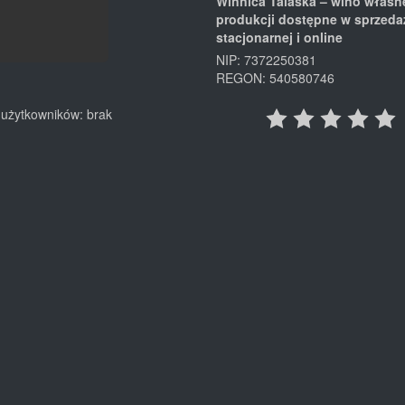
Winnica Talaska – wino własn
produkcji dostępne w sprzeda
stacjonarnej i online
NIP: 7372250381
REGON: 540580746
użytkowników: brak