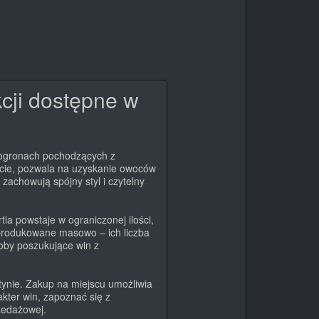
kcji dostępne w
inogronach pochodzących z
acie, pozwala na uzyskanie owoców
zachowują spójny styl i czytelny
ia powstaje w ograniczonej ilości,
 produkowane masowo – ich liczba
oby poszukujące win z
tynie. Zakup na miejscu umożliwia
kter win, zapoznać się z
zedażowej.