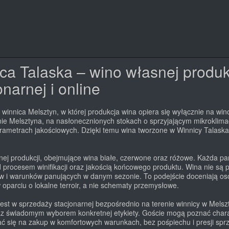
ica Talaska – wino własnej produ
narnej i online
winnica Melsztyn, w której produkcja wina opiera się wyłącznie na w
nie Melsztyna, na nasłonecznionych stokach o sprzyjającym mikroklim
parametrach jakościowych. Dzięki temu wina tworzone w Winnicy Talaska 
ej produkcji, obejmujące wina białe, czerwone oraz różowe. Każda part
 procesem winifikacji oraz jakością końcowego produktu. Wina nie są
aw i warunków panujących w danym sezonie. To podejście doceniają os
 oparciu o lokalne terroir, a nie schematy przemysłowe.
est w sprzedaży stacjonarnej bezpośrednio na terenie winnicy w Melsz
raz świadomym wyborem konkretnej etykiety. Goście mogą poznać chara
ać się na zakup w komfortowych warunkach, bez pośpiechu i presji spr