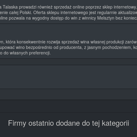
a Talaska prowadzi również sprzedaż online poprzez sklep internetowy
enie całej Polski. Oferta sklepu internetowego jest regularnie aktualiz
nline pozwala na wygodny dostęp do win z winnicy Melsztyn bez koniecz
n, która konsekwentnie rozwija sprzedaż wina własnej produkcji zarówno
 kupować wino bezpośrednio od producenta, z jasnym pochodzeniem, k
 do własnych preferencji.
Firmy ostatnio dodane do tej kategorii