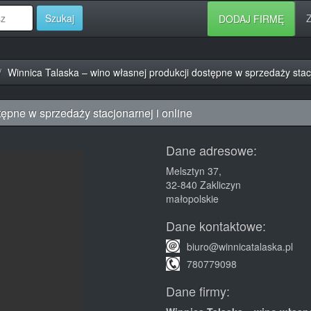
Szukaj
Z
DODAJ FIRMĘ
Winnica Talaska – wino własnej produkcji dostępne w sprzedaży stacj
ępne w sprzedaży stacjonarnej i online
Dane adresowe:
Melsztyn 37,
32-840
Zakliczyn
małopolskie
Dane kontaktowe:
biuro@winnicatalaska.pl
780779098
Dane firmy: