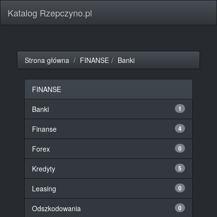
Katalog Rzepczyno.pl
Strona główna
FINANSE
Banki
FINANSE
Banki
1
Finanse
4
Forex
0
Kredyty
5
Leasing
0
Odszkodowania
0