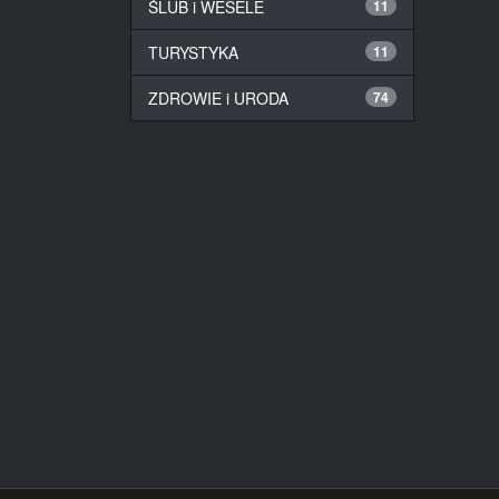
ŚLUB i WESELE
11
TURYSTYKA
11
ZDROWIE i URODA
74