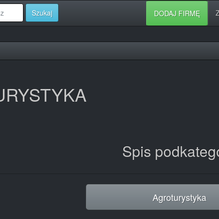
Szukaj
Z
DODAJ FIRMĘ
URYSTYKA
Spis podkatego
Agroturystyka