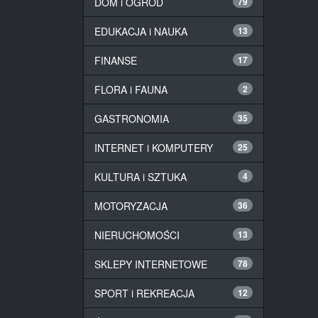
DOM i OGRÓD
79
EDUKACJA i NAUKA
13
FINANSE
17
FLORA i FAUNA
2
GASTRONOMIA
35
INTERNET i KOMPUTERY
25
KULTURA i SZTUKA
4
MOTORYZACJA
36
NIERUCHOMOŚCI
13
SKLEPY INTERNETOWE
78
SPORT i REKREACJA
12