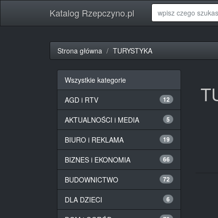
Katalog Rzepczyno.pl
Strona główna
TURYSTYKA
Wszystkie kategorie
T
AGD i RTV
12
AKTUALNOŚCI i MEDIA
5
BIURO i REKLAMA
19
BIZNES i EKONOMIA
66
BUDOWNICTWO
72
DLA DZIECI
6