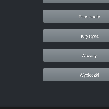
Pensjonaty
Turystyka
Wczasy
Wycieczki