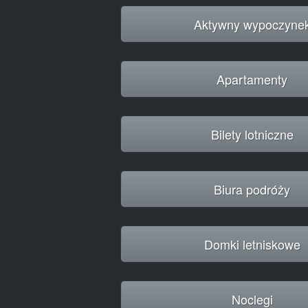
Aktywny wypoczyne
Apartamenty
Bilety lotniczne
Biura podróży
Domki letniskowe
Noclegi